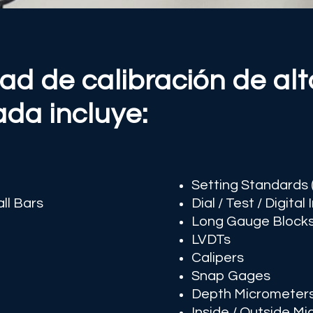
d de calibración de alta
ada incluye:
Setting Standards 
ll Bars
Dial / Test / Digital
Long Gauge Blocks
LVDTs
Calipers
Snap Gages
Depth Micrometer
Inside / Outside M