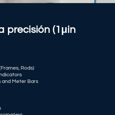
 precisión (1μin
(Frames, Rods)
 Indicators
 and Meter Bars
s
icrometers