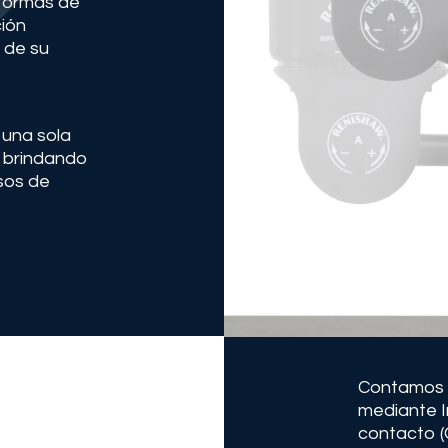
 formas de
ción
 de su
 una sola
, brindando
rsos de
Contamos 
mediante I
contacto 