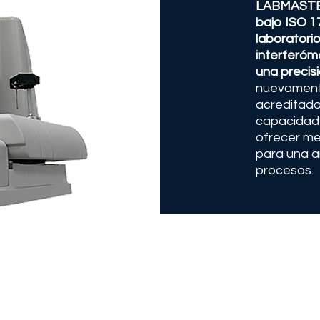
LABMASTER 
bajo ISO 17
laboratori
interferóm
una precis
nuevamente
acreditado
capacidade
ofrecer me
para una a
procesos.