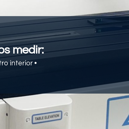
s medir:
o interior •